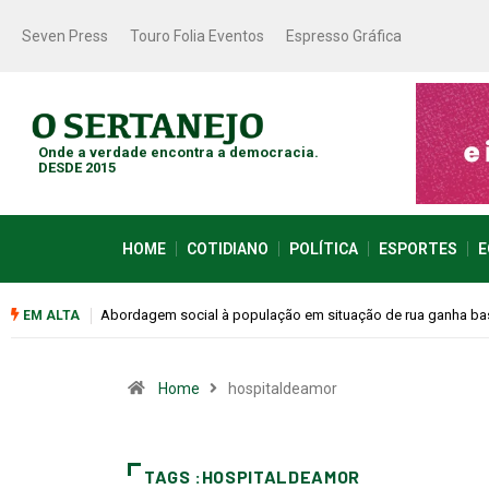
Seven Press
Touro Folia Eventos
Espresso Gráfica
Onde a verdade encontra a democracia.
DESDE 2015
HOME
COTIDIANO
POLÍTICA
ESPORTES
E
Cemitérios terão horário especial e missas no Dia dos Pais
EM ALTA
Home
hospitaldeamor
TAGS :HOSPITALDEAMOR