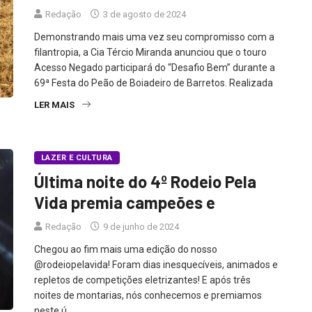
Redação
3 de agosto de 2024
Demonstrando mais uma vez seu compromisso com a
filantropia, a Cia Tércio Miranda anunciou que o touro
Acesso Negado participará do “Desafio Bem” durante a
69ª Festa do Peão de Boiadeiro de Barretos. Realizada
LER MAIS
LAZER E CULTURA
Última noite do 4º Rodeio Pela
Vida premia campeões e
Redação
9 de junho de 2024
Chegou ao fim mais uma edição do nosso
@rodeiopelavida! Foram dias inesquecíveis, animados e
repletos de competições eletrizantes! E após três
noites de montarias, nós conhecemos e premiamos
neste ú