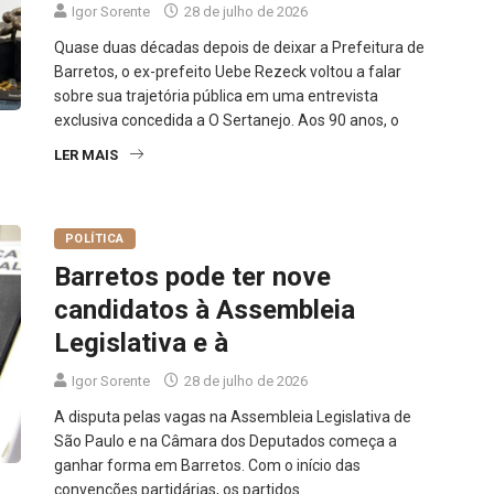
Igor Sorente
28 de julho de 2026
Quase duas décadas depois de deixar a Prefeitura de
Barretos, o ex-prefeito Uebe Rezeck voltou a falar
sobre sua trajetória pública em uma entrevista
exclusiva concedida a O Sertanejo. Aos 90 anos, o
LER MAIS
POLÍTICA
Barretos pode ter nove
candidatos à Assembleia
Legislativa e à
Igor Sorente
28 de julho de 2026
A disputa pelas vagas na Assembleia Legislativa de
São Paulo e na Câmara dos Deputados começa a
ganhar forma em Barretos. Com o início das
convenções partidárias, os partidos