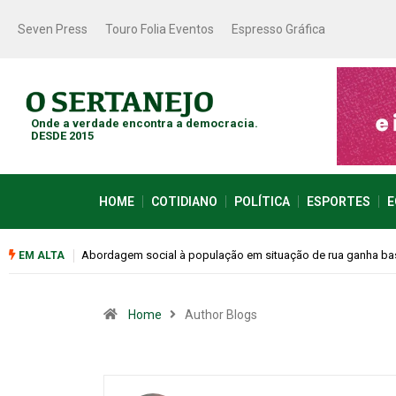
Seven Press
Touro Folia Eventos
Espresso Gráfica
Onde a verdade encontra a democracia.
DESDE 2015
HOME
COTIDIANO
POLÍTICA
ESPORTES
E
Cemitérios terão horário especial e missas no Dia dos Pais
EM ALTA
Home
Author Blogs