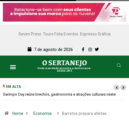
Seven Press
Touro Folia Eventos
Espresso Gráfica
7 de agosto de 2026
Onde a verdade encontra a democracia.
DESDE 2015
EM ALTA
este
Bugonia transforma paranoia e conspiração em um suspense imprev
Home
Economia
Barretos prepara atletas…