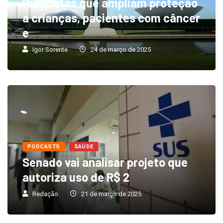
Propostas que ampliam proteção
a crianças, pacientes com câncer
e
Igor Sorente
24 de março de 2025
PODCASTS
SAÚDE
Senado vai analisar projeto que
autoriza uso de R$ 2
Redação
21 de março de 2025