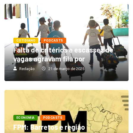
COTIDIANO
PODCASTS
Falta de critérios e escassez de
vagas agravam fila por
Redação
21 de março de 2025
ECONOMIA
PODCASTS
FPM: Barretos e região