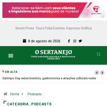
Seven Press
Touro Folia Eventos
Espresso Gráfica
8 de agosto de 2026
Onde a verdade encontra a democracia.
DESDE 2015
EM ALTA
Bugonia transforma paranoia e conspiração em um suspense imprevisível
Home
Podcasts
CATEGORIA :PODCASTS