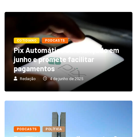
COTIDIANO
PODCASTS
Pix Automático será lançado em
junho e promete facilitar
pagamentos
Redação
4 de junho de 2025
PODCASTS
POLÍTICA