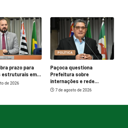
COTIDIANO
CA
Garimpo Day reúne
questiona
brechós, gastronomia e
ura sobre
atrações...
ões e rede...
7 de agosto de 2026
osto de 2026