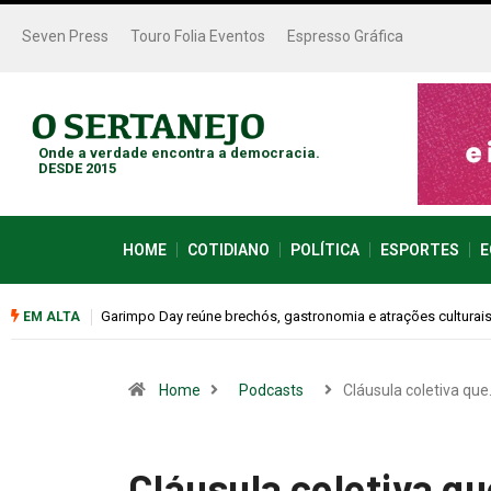
Seven Press
Touro Folia Eventos
Espresso Gráfica
Onde a verdade encontra a democracia.
DESDE 2015
HOME
COTIDIANO
POLÍTICA
ESPORTES
E
este sábado (08)
Bugonia transforma paranoia e conspiração em um suspense 
EM ALTA
Home
Podcasts
Cláusula coletiva qu
Cláusula coletiva qu