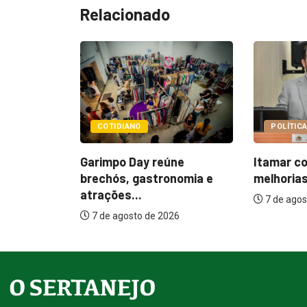
Relacionado
POLÍTICA
POLÍTI
eúne
Itamar cobra prazo para
Paçoca 
onomia e
melhorias estruturais em...
Prefeit
internaç
7 de agosto de 2026
026
7 de ag