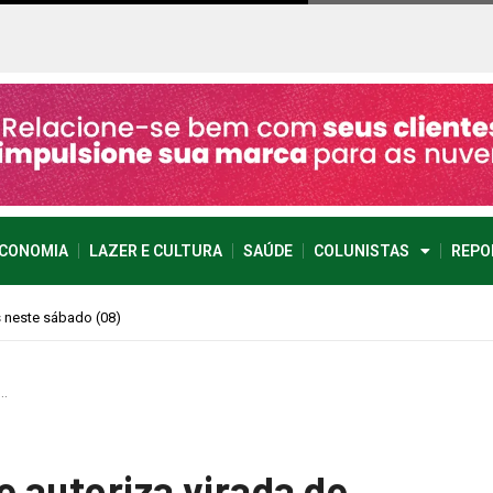
CONOMIA
LAZER E CULTURA
SAÚDE
COLUNISTAS
REPO
imprevisível
e…
e autoriza virada de