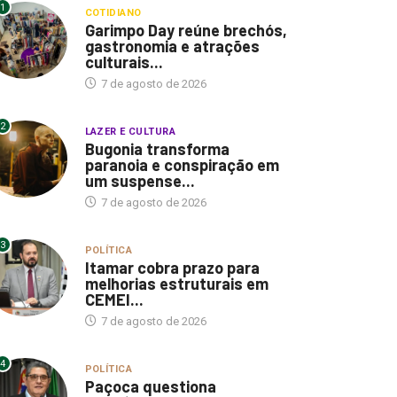
1
COTIDIANO
Garimpo Day reúne brechós,
gastronomia e atrações
culturais...
7 de agosto de 2026
2
LAZER E CULTURA
Bugonia transforma
paranoia e conspiração em
um suspense...
7 de agosto de 2026
3
POLÍTICA
Itamar cobra prazo para
melhorias estruturais em
CEMEI...
7 de agosto de 2026
4
POLÍTICA
Paçoca questiona