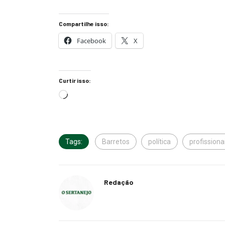
Compartilhe isso:
Facebook
X
Curtir isso:
Tags:
Barretos
política
profission
Redação