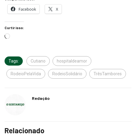
Facebook
X
Curtir isso:
Tags:
Cutiano
hospitaldeamor
RodeioPelaVida
RodeioSolidário
TrêsTambores
Redação
Relacionado