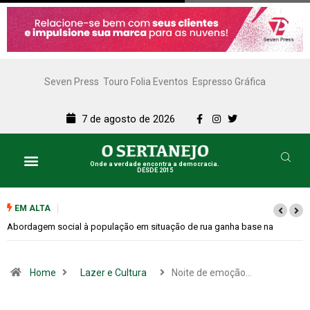
Seven Press
Touro Folia Eventos
Espresso Gráfica
7 de agosto de 2026
Onde a verdade encontra a democracia.
DESDE 2015
EM ALTA
Cemitérios terão horário especial e missas no Dia dos Pais
Home
Lazer e Cultura
Noite de emoção…