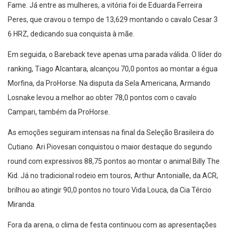
Peres, que cravou o tempo de 13,629 montando o cavalo Cesar 3
6 HRZ, dedicando sua conquista à mãe.
Em seguida, o Bareback teve apenas uma parada válida. O líder do
ranking, Tiago Alcantara, alcançou 70,0 pontos ao montar a égua
Morfina, da ProHorse. Na disputa da Sela Americana, Armando
Losnake levou a melhor ao obter 78,0 pontos com o cavalo
Campari, também da ProHorse.
As emoções seguiram intensas na final da Seleção Brasileira do
Cutiano. Ari Piovesan conquistou o maior destaque do segundo
round com expressivos 88,75 pontos ao montar o animal Billy The
Kid. Já no tradicional rodeio em touros, Arthur Antonialle, da ACR,
brilhou ao atingir 90,0 pontos no touro Vida Louca, da Cia Tércio
Miranda.
Fora da arena, o clima de festa continuou com as apresentações
musicais do grupo Traia Véia e da dupla Bruninho & Davi, que