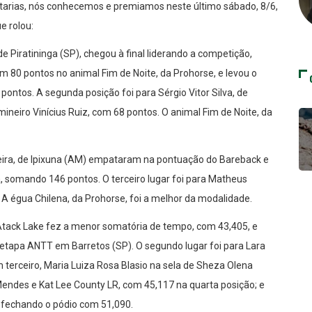
ntarias, nós conhecemos e premiamos neste último sábado, 8/6,
e rolou:
Piratininga (SP), chegou à final liderando a competição,
m 80 pontos no animal Fim de Noite, da Prohorse, e levou o
ntos. A segunda posição foi para Sérgio Vitor Silva, de
ineiro Vinícius Ruiz, com 68 pontos. O animal Fim de Noite, da
veira, de Ipixuna (AM) empataram na pontuação do Bareback e
a, somando 146 pontos. O terceiro lugar foi para Matheus
 A égua Chilena, da Prohorse, foi a melhor da modalidade.
Atack Lake fez a menor somatória de tempo, com 43,405, e
a etapa ANTT em Barretos (SP). O segundo lugar foi para Lara
m terceiro, Maria Luiza Rosa Blasio na sela de Sheza Olena
Mendes e Kat Lee County LR, com 45,117 na quarta posição; e
 fechando o pódio com 51,090.