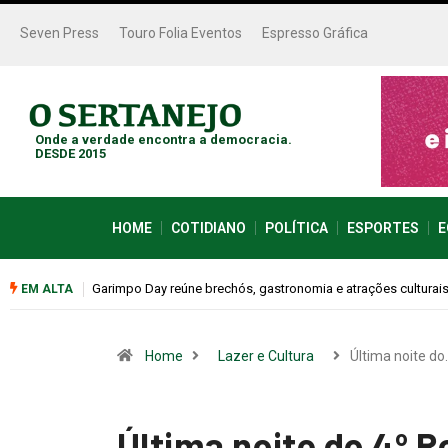
Seven Press
Touro Folia Eventos
Espresso Gráfica
Onde a verdade encontra a democracia.
DESDE 2015
HOME
COTIDIANO
POLÍTICA
ESPORTES
E
Bugonia transforma paranoia e conspiração em um suspense 
EM ALTA
Home
Lazer e Cultura
Última noite do
Última noite do 4º R