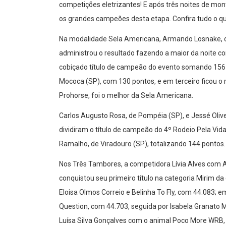
competições eletrizantes! E após três noites de mo
os grandes campeões desta etapa. Confira tudo o qu
Na modalidade Sela Americana, Armando Losnake, de 
administrou o resultado fazendo a maior da noite co
cobiçado título de campeão do evento somando 156 po
Mococa (SP), com 130 pontos, e em terceiro ficou o m
Prohorse, foi o melhor da Sela Americana.
Carlos Augusto Rosa, de Pompéia (SP), e Jessé Oli
dividiram o título de campeão do 4º Rodeio Pela Vid
Ramalho, de Viradouro (SP), totalizando 144 pontos.
Nos Três Tambores, a competidora Lívia Alves com 
conquistou seu primeiro título na categoria Mirim d
Eloisa Olmos Correio e Belinha To Fly, com 44.083; e
Question, com 44.703, seguida por Isabela Granato 
Luísa Silva Gonçalves com o animal Poco More WRB,