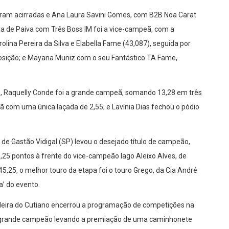
foram acirradas e Ana Laura Savini Gomes, com B2B Noa Carat
ueira de Paiva com Três Boss IM foi a vice-campeã, com a
rolina Pereira da Silva e Elabella Fame (43,087), seguida por
posição; e Mayana Muniz com o seu Fantástico TA Fame,
 Raquelly Conde foi a grande campeã, somando 13,28 em três
ã com uma única laçada de 2,55; e Lavínia Dias fechou o pódio
 de Gastão Vidigal (SP) levou o desejado título de campeão,
25 pontos à frente do vice-campeão Iago Aleixo Alves, de
5,25, o melhor touro da etapa foi o touro Grego, da Cia André
a’ do evento.
ileira do Cutiano encerrou a programação de competições na
 o grande campeão levando a premiação de uma caminhonete