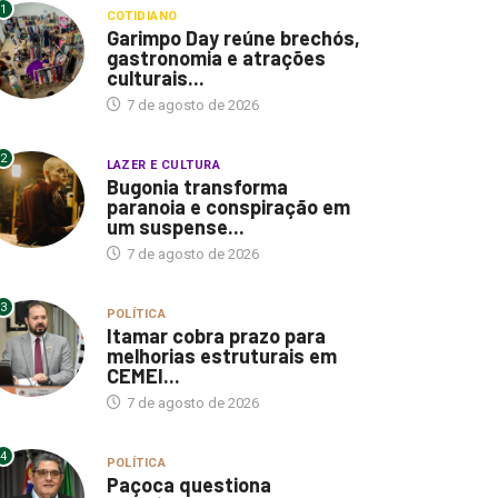
1
COTIDIANO
Garimpo Day reúne brechós,
gastronomia e atrações
culturais...
7 de agosto de 2026
2
LAZER E CULTURA
Bugonia transforma
paranoia e conspiração em
um suspense...
7 de agosto de 2026
3
POLÍTICA
Itamar cobra prazo para
melhorias estruturais em
CEMEI...
7 de agosto de 2026
4
POLÍTICA
Paçoca questiona