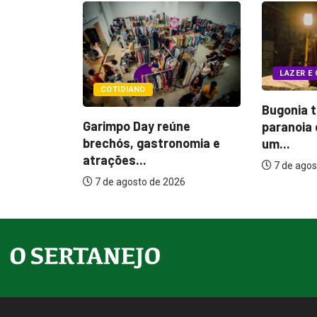
LAZER E CULTURA
POLÍTIC
Bugonia transforma
ne
Itamar c
paranoia e conspiração em
nomia e
melhorias
um...
7 de ago
7 de agosto de 2026
26