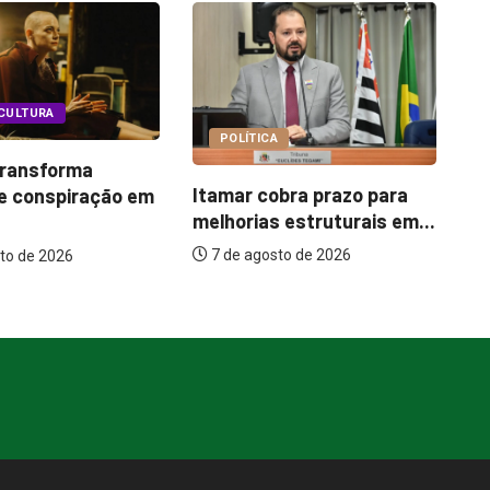
COTIDIANO
A
B
Garimpo Day reúne
obra prazo para
p
brechós, gastronomia e
 estruturais em...
um
atrações...
sto de 2026
7 de agosto de 2026