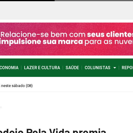
CONOMIA
LAZER E CULTURA
SAÚDE
COLUNISTAS
REPO
imprevisível
…
odeio Pela Vida premia