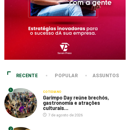
RECENTE
POPULAR
ASSUNTOS
1
COTIDIANO
Garimpo Day reúne brechós,
gastronomia e atrações
culturais...
7 de agosto de 2026
2