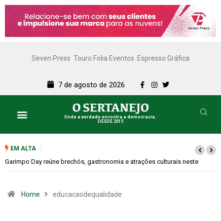
Seven Press
Touro Folia Eventos
Espresso Gráfica
7 de agosto de 2026
Onde a verdade encontra a democracia.
DESDE 2015
Lazer e Cultura
SERTANEJO TV
EM ALTA
Bugonia transforma paranoia e conspiração em um suspense imprevisível
Home
educacaodequalidade