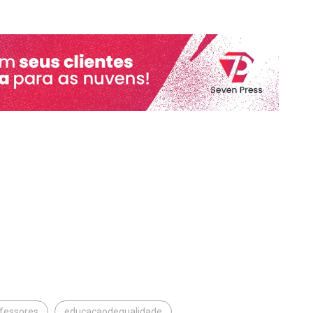
ofessores
educacaodequalidade