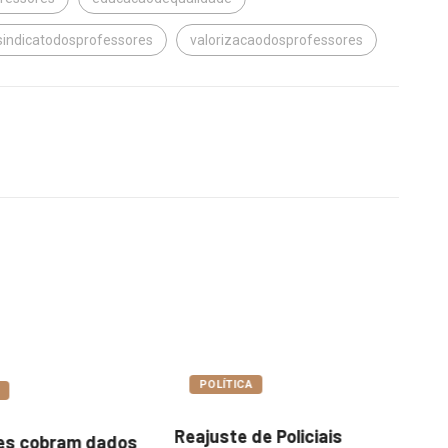
sindicatodosprofessores
valorizacaodosprofessores
POLÍTICA
A
Odair justifica ações na
de Policiais
Ve
Orquestra e critica...