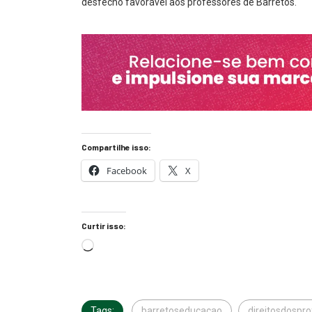
desfecho favorável aos professores de Barretos.
Compartilhe isso:
Facebook
X
Curtir isso:
Tags:
barretoseducacao
direitosdospr