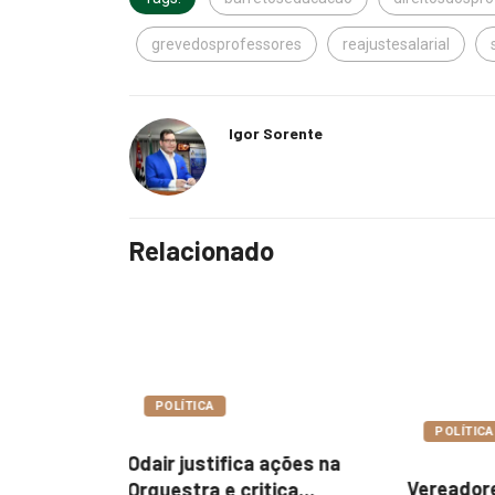
grevedosprofessores
reajustesalarial
Igor Sorente
Relacionado
POLÍTIC
POLÍTICA
ações na
Reajuste 
Vereadores cobram dados
ca...