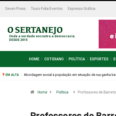
Seven Press
Touro Folia Eventos
Espresso Gráfica
Onde a verdade encontra a democracia.
DESDE 2015
HOME
COTIDIANO
POLÍTICA
ESPORTES
E
Cemitérios terão horário especial e missas no Dia dos Pais
EM ALTA
Home
Política
Professores de Barret
Professores de Barr