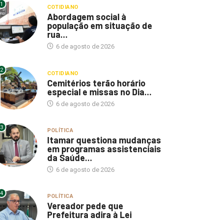
1
COTIDIANO
Abordagem social à
população em situação de
rua...
6 de agosto de 2026
2
COTIDIANO
Cemitérios terão horário
especial e missas no Dia...
6 de agosto de 2026
3
POLÍTICA
Itamar questiona mudanças
em programas assistenciais
da Saúde...
6 de agosto de 2026
4
POLÍTICA
Vereador pede que
Prefeitura adira à Lei