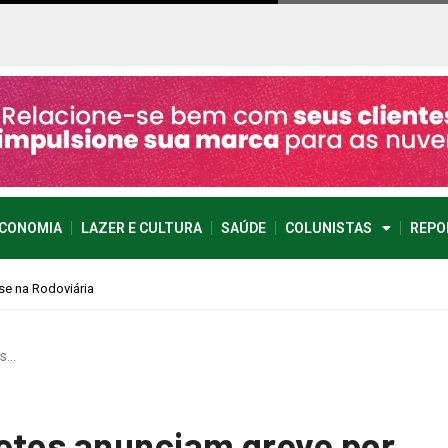
CONOMIA
LAZER E CULTURA
SAÚDE
COLUNISTAS
REPO
os…
etos anunciam greve por