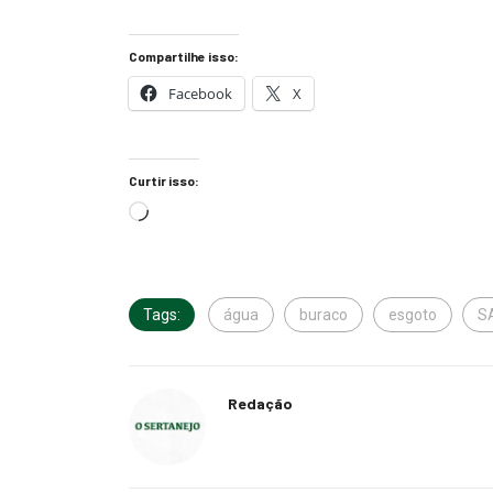
Compartilhe isso:
Facebook
X
Curtir isso:
Tags:
água
buraco
esgoto
S
Redação