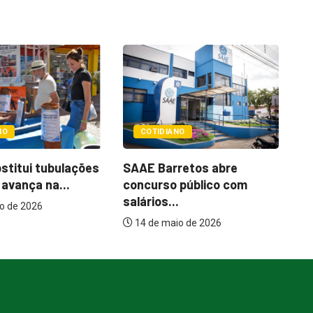
POLÍTICA
ANO
SAAE apresenta
S
rretos abre
justificativas para
a
o público com
aumento de 127%...
..
5 de agosto de 2026
aio de 2026