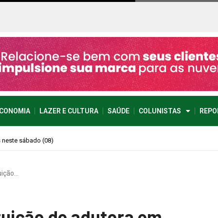
CONOMIA
LAZER E CULTURA
SAÚDE
COLUNISTAS
REPO
imprevisível
uição…
tuição de adutora em