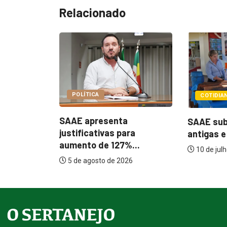
Relacionado
COTIDIANO
COTIDI
a
SAAE substitui tubulações
SAAE Ba
ara
antigas e avança na...
concurs
%...
salários.
10 de julho de 2026
026
14 de m