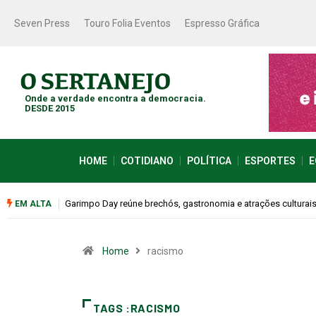
Seven Press
Touro Folia Eventos
Espresso Gráfica
Onde a verdade encontra a democracia.
DESDE 2015
HOME
COTIDIANO
POLÍTICA
ESPORTES
E
este sábado (08)
Bugonia transforma paranoia e conspiração em um suspense 
EM ALTA
Home
racismo
TAGS :RACISMO