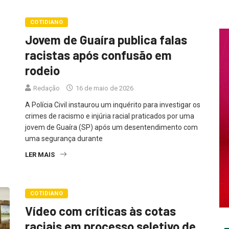
COTIDIANO
Jovem de Guaíra publica falas
racistas após confusão em
rodeio
Redação
16 de maio de 2026
A Polícia Civil instaurou um inquérito para investigar os
crimes de racismo e injúria racial praticados por uma
jovem de Guaíra (SP) após um desentendimento com
uma segurança durante
LER MAIS
COTIDIANO
Vídeo com críticas às cotas
raciais em processo seletivo de