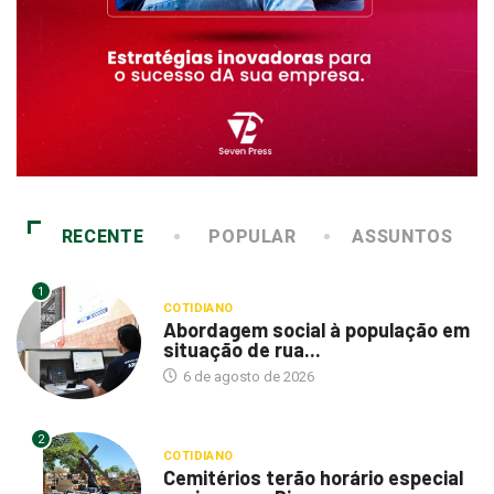
RECENTE
POPULAR
ASSUNTOS
1
COTIDIANO
Abordagem social à população em
situação de rua...
6 de agosto de 2026
2
COTIDIANO
Cemitérios terão horário especial
e missas no Dia...