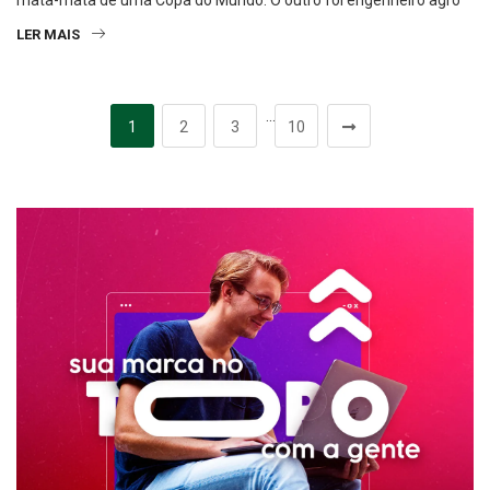
LER MAIS
…
1
2
3
10