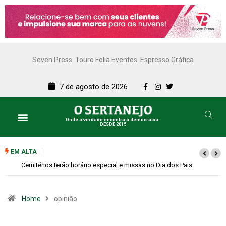
Seven Press
Touro Folia Eventos
Espresso Gráfica
7 de agosto de 2026
Onde a verdade encontra a democracia.
DESDE 2015
Lazer e Cultura
SERTANEJO TV
EM ALTA
Cemitérios terão horário especial e missas no Dia dos Pais
Home
opinião