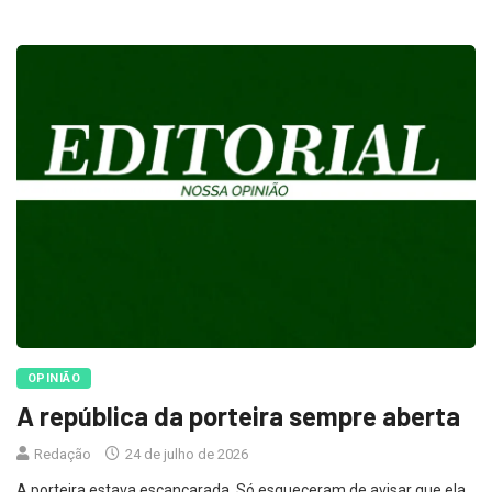
OPINIÃO
A república da porteira sempre aberta
Redação
24 de julho de 2026
A porteira estava escancarada. Só esqueceram de avisar que ela
abria apenas para quem chegasse carregando um balde de