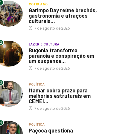
1
COTIDIANO
Garimpo Day reúne brechós,
gastronomia e atrações
culturais...
7 de agosto de 2026
2
LAZER E CULTURA
Bugonia transforma
paranoia e conspiração em
um suspense...
7 de agosto de 2026
3
POLÍTICA
Itamar cobra prazo para
melhorias estruturais em
CEMEI...
7 de agosto de 2026
4
POLÍTICA
Paçoca questiona