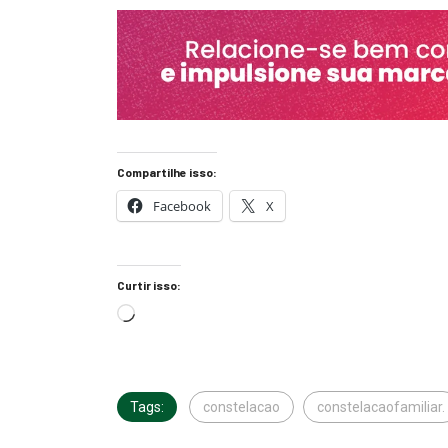
Compartilhe isso:
Facebook
X
Curtir isso:
Tags:
constelacao
constelacaofamiliar.