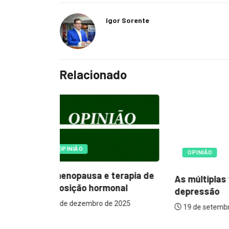
Igor Sorente
Relacionado
COTIDIA
OPINIÃO
Clínica U
erapia de
As múltiplas faces da
nova sede
nal
depressão
posto...
 2025
19 de setembro de 2023
23 de jan