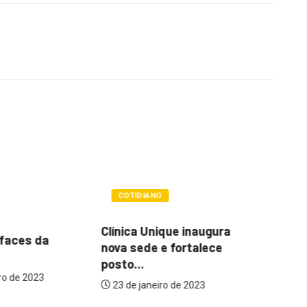
NO
OPINIÃO
nique inaugura
A menopausa e terapia de
As
 e fortalece
reposição hormonal
d
1 de dezembro de 2025
eiro de 2023