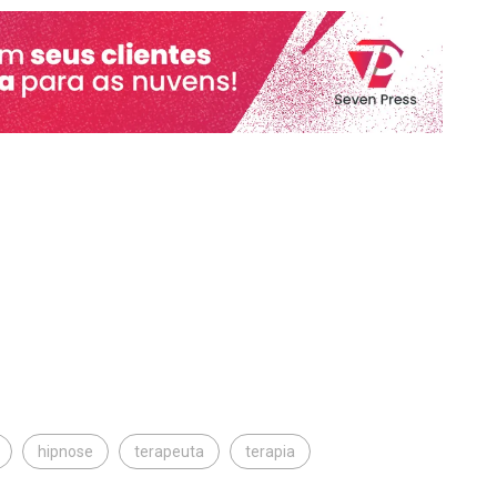
hipnose
terapeuta
terapia