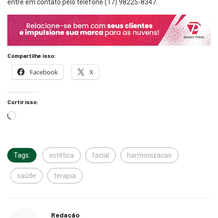
entre em contato pelo telefone (17) 98225-8347.
Compartilhe isso:
Facebook
X
Curtir isso:
Tags:
estética
facial
harmonizacao
saúde
terapia
Redação