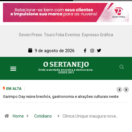
Seven Press
Touro Folia Eventos
Espresso Gráfica
9 de agosto de 2026
Onde a verdade encontra a democracia.
DESDE 2015
EM ALTA
Bugonia transforma paranoia e conspiração em um suspense imprevisível
Home
Cotidiano
Clínica Unique inaugura nova…