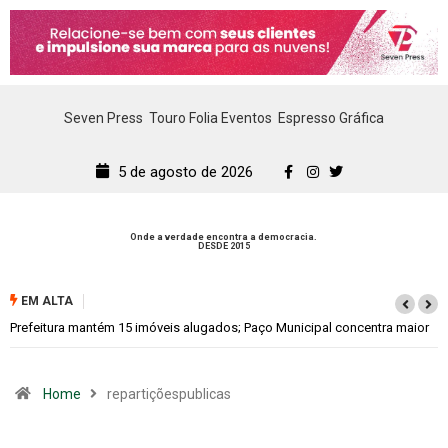
Seven Press
Touro Folia Eventos
Espresso Gráfica
5 de agosto de 2026
Onde a verdade encontra a democracia.
DESDE 2015
EM ALTA
os; Paço Municipal concentra maior
Colina promove 1º Fórum de Turismo par
econômico
Home
repartiçõespublicas