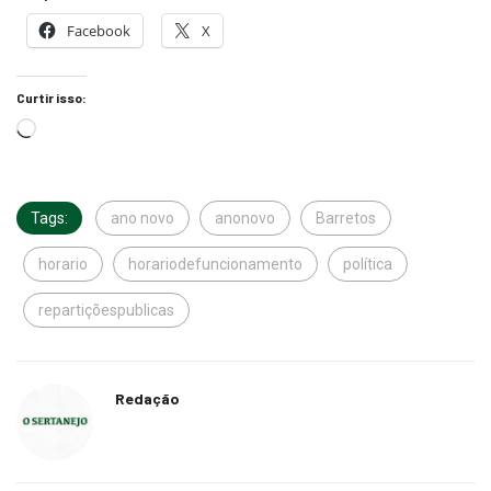
Facebook
X
Curtir isso:
Tags:
ano novo
anonovo
Barretos
horario
horariodefuncionamento
política
repartiçõespublicas
Redação