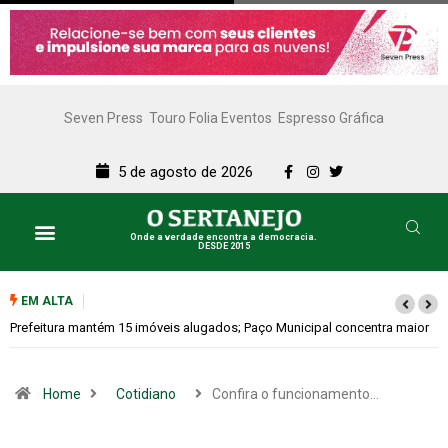
Seven Press
Touro Folia Eventos
Espresso Gráfica
5 de agosto de 2026
Onde a verdade encontra a democracia.
DESDE 2015
EM ALTA
aior
Colina promove 1º Fórum de Turismo para discutir desenvolvimento
econômico
Home
Cotidiano
Confira o funcionamento…