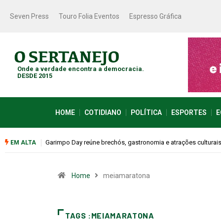
Seven Press
Touro Folia Eventos
Espresso Gráfica
Onde a verdade encontra a democracia.
DESDE 2015
HOME
COTIDIANO
POLÍTICA
ESPORTES
E
Garimpo Day reúne brechós, gastronomia e atrações culturai
EM ALTA
Home
meiamaratona
TAGS :MEIAMARATONA