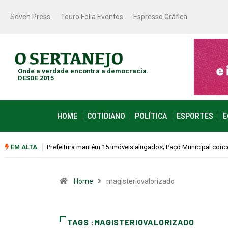
Seven Press
Touro Folia Eventos
Espresso Gráfica
Onde a verdade encontra a democracia.
DESDE 2015
HOME
COTIDIANO
POLÍTICA
ESPORTES
E
Prefeitura mantém 15 imóveis alugados; Paço Municipal conce
EM ALTA
Home
magisteriovalorizado
TAGS :MAGISTERIOVALORIZADO