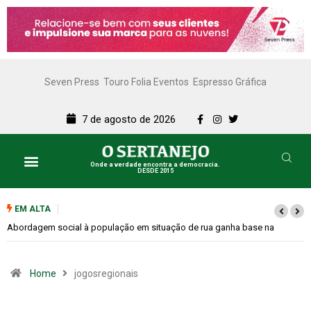
Seven Press
Touro Folia Eventos
Espresso Gráfica
7 de agosto de 2026
Onde a verdade encontra a democracia.
DESDE 2015
EM ALTA
Cemitérios terão horário especial e missas no Dia dos Pais
Home
jogosregionais