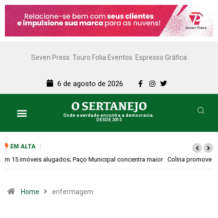
Seven Press
Touro Folia Eventos
Espresso Gráfica
6 de agosto de 2026
Onde a verdade encontra a democracia.
DESDE 2015
EM ALTA
Colina promove 1º Fórum de Turismo para discutir desenvolvimento
econômico
Home
enfermagem