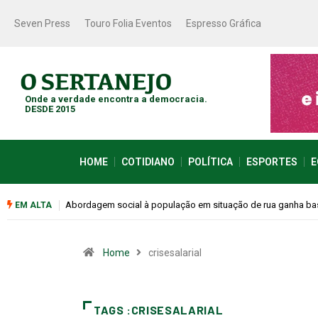
Seven Press
Touro Folia Eventos
Espresso Gráfica
Onde a verdade encontra a democracia.
DESDE 2015
HOME
COTIDIANO
POLÍTICA
ESPORTES
E
Abordagem social à população em situação de rua ganha ba
EM ALTA
Home
crisesalarial
TAGS :CRISESALARIAL