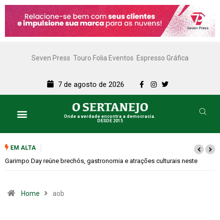
Seven Press
Touro Folia Eventos
Espresso Gráfica
7 de agosto de 2026
Onde a verdade encontra a democracia.
DESDE 2015
Lazer e Cultura
SERTANEJO TV
EM ALTA
Garimpo Day reúne brechós, gastronomia e atrações culturais neste
sábado (08)
Home
aob