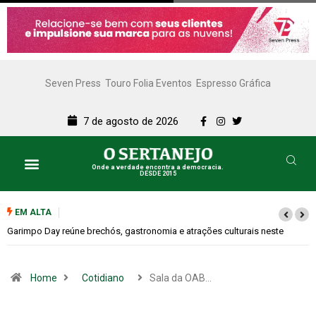
Seven Press
Touro Folia Eventos
Espresso Gráfica
7 de agosto de 2026
Onde a verdade encontra a democracia.
DESDE 2015
EM ALTA
e
Bugonia transforma paranoia e conspiração em um suspense imprevisí
Home
Cotidiano
Sala da OAB…