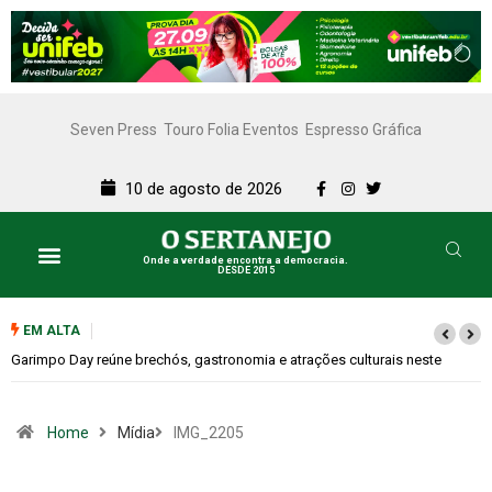
Seven Press
Touro Folia Eventos
Espresso Gráfica
10 de agosto de 2026
Onde a verdade encontra a democracia.
DESDE 2015
EM ALTA
úne brechós, gastronomia e atrações culturais neste
Bugonia transfor
Home
Mídia
IMG_2205