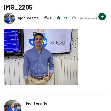
IMG_2205
Igor Sorente
0
79
0 minute read
Igor Sorente