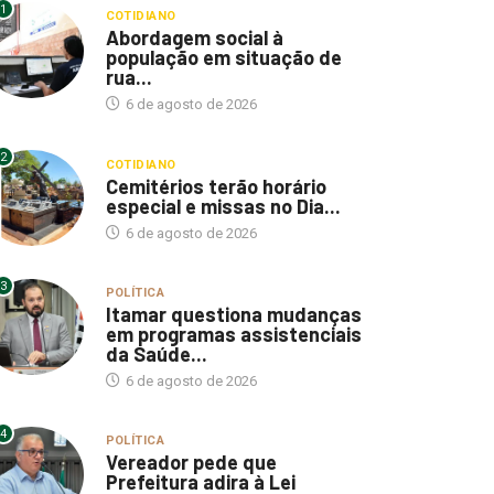
1
COTIDIANO
Abordagem social à
população em situação de
rua...
6 de agosto de 2026
2
COTIDIANO
Cemitérios terão horário
especial e missas no Dia...
6 de agosto de 2026
3
POLÍTICA
Itamar questiona mudanças
em programas assistenciais
da Saúde...
6 de agosto de 2026
4
POLÍTICA
Vereador pede que
Prefeitura adira à Lei