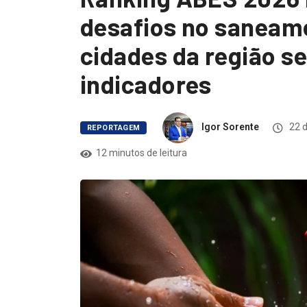
desafios no saneame
cidades da região s
indicadores
Igor Sorente
22 d
REPORTAGEM
12 minutos de leitura