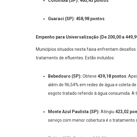
Colômbia (SP):
465,43 pontos
.
Guaraci (SP):
458,98 pontos
.
Empenho para Universalização (De 200,00 a 449,9
Municípios situados nesta faixa enfrentam desafios
tratamento de efluentes. Estão incluídos:
Bebedouro (SP):
Obteve
439,18 pontos
. Ape
além de 96,54% em redes de água e coleta de
esgoto tratado referido à água consumida. A t
Monte Azul Paulista (SP):
Atingiu
423,02 po
serviço com menor cobertura é o tratamento 