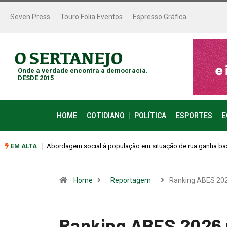
Seven Press
Touro Folia Eventos
Espresso Gráfica
Onde a verdade encontra a democracia.
DESDE 2015
HOME
COTIDIANO
POLÍTICA
ESPORTES
E
Cemitérios terão horário especial e missas no Dia dos Pais
EM ALTA
Home
Reportagem
Ranking ABES 20
Ranking ABES 2026 