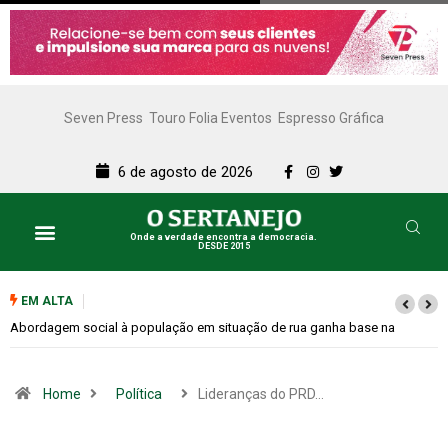
Seven Press
Touro Folia Eventos
Espresso Gráfica
6 de agosto de 2026
Onde a verdade encontra a democracia.
DESDE 2015
EM ALTA
Cemitérios terão horário especial e missas no Dia dos Pais
Home
Política
Lideranças do PRD…