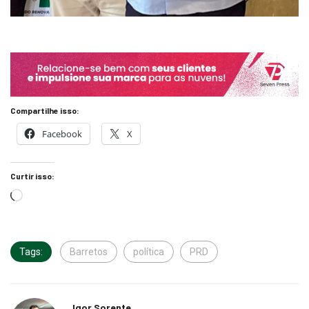
Compartilhe isso:
Facebook
X
Curtir isso:
Tags:
Barretos
política
PRD
Igor Sorente