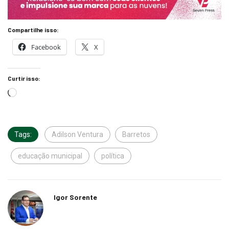
Compartilhe isso:
Facebook
X
Curtir isso:
Tags:
Adilson Ventura
Barretos
educação municipal
política
Igor Sorente