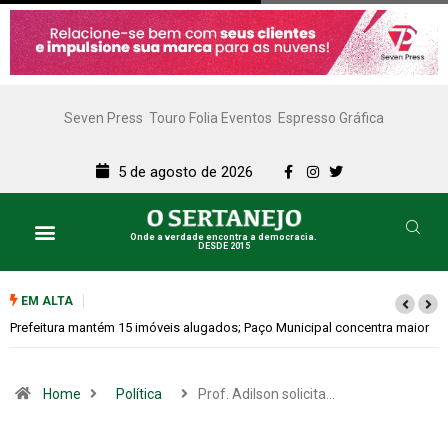
Seven Press
Touro Folia Eventos
Espresso Gráfica
5 de agosto de 2026
Onde a verdade encontra a democracia.
DESDE 2015
EM ALTA
Colina promove 1º Fórum de Turismo para discutir desenvolvimento
econômico
Home
Política
Prof. Adilson solicita…