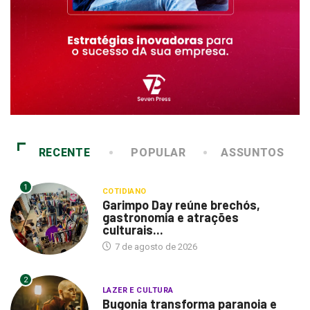
RECENTE
POPULAR
ASSUNTOS
1
COTIDIANO
Garimpo Day reúne brechós,
gastronomia e atrações
culturais...
7 de agosto de 2026
2
LAZER E CULTURA
Bugonia transforma paranoia e