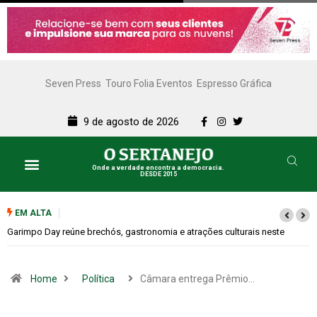
Seven Press
Touro Folia Eventos
Espresso Gráfica
9 de agosto de 2026
Onde a verdade encontra a democracia.
DESDE 2015
Lazer e Cultura
SERTANEJO TV
EM ALTA
Bugonia transforma paranoia e conspiração em um suspense imprevisível
Home
Política
Câmara entrega Prêmio…