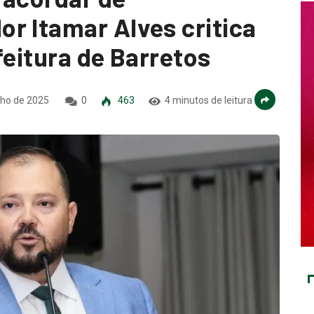
r Itamar Alves critica
feitura de Barretos
nho de 2025
0
463
4 minutos de leitura