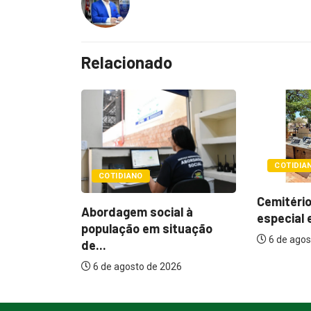
Relacionado
COTIDIANO
POLÍTIC
Cemitérios terão horário
al à
Itamar q
especial e missas no...
ituação
mudança
6 de agosto de 2026
assistenc
26
6 de ago