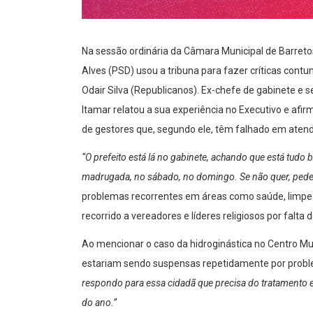
Na sessão ordinária da Câmara Municipal de Barretos
Alves (PSD) usou a tribuna para fazer críticas contu
Odair Silva (Republicanos). Ex-chefe de gabinete e 
Itamar relatou a sua experiência no Executivo e afi
de gestores que, segundo ele, têm falhado em atend
“O prefeito está lá no gabinete, achando que está tudo b
madrugada, no sábado, no domingo. Se não quer, ped
problemas recorrentes em áreas como saúde, limpeza
recorrido a vereadores e líderes religiosos por falta
Ao mencionar o caso da hidroginástica no Centro Mun
estariam sendo suspensas repetidamente por probl
respondo para essa cidadã que precisa do tratamento 
do ano.”