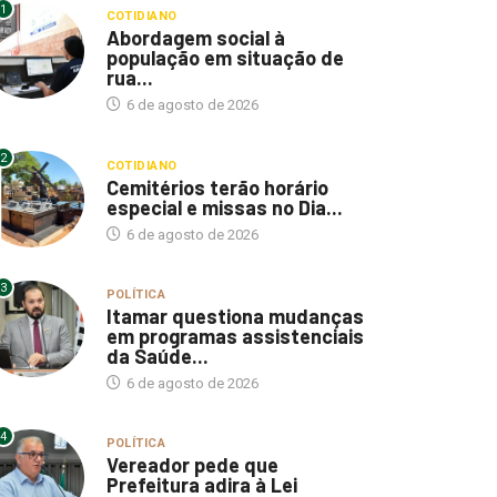
1
COTIDIANO
Abordagem social à
população em situação de
rua...
6 de agosto de 2026
2
COTIDIANO
Cemitérios terão horário
especial e missas no Dia...
6 de agosto de 2026
3
POLÍTICA
Itamar questiona mudanças
em programas assistenciais
da Saúde...
6 de agosto de 2026
4
POLÍTICA
Vereador pede que
Prefeitura adira à Lei