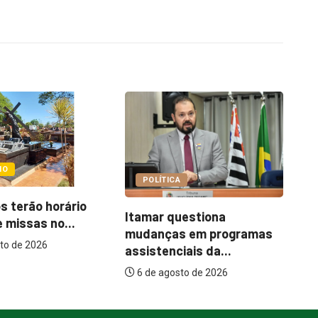
COTIDIANO
A
C
Abordagem social à
uestiona
e
população em situação
s em programas
de...
iais da...
6 de agosto de 2026
sto de 2026