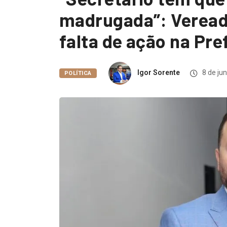
madrugada”: Vereado
falta de ação na Pre
Igor Sorente
8 de ju
POLÍTICA