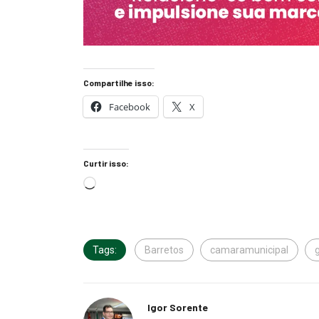
Compartilhe isso:
Facebook
X
Curtir isso:
Tags:
Barretos
camaramunicipal
Igor Sorente