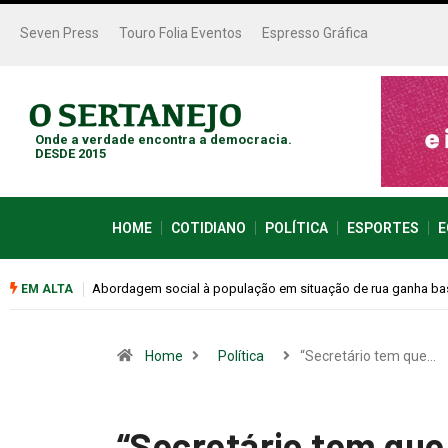
Seven Press
Touro Folia Eventos
Espresso Gráfica
Onde a verdade encontra a democracia.
DESDE 2015
HOME
COTIDIANO
POLÍTICA
ESPORTES
E
Cemitérios terão horário especial e missas no Dia dos Pais
EM ALTA
Home
Política
“Secretário tem que…
“Secretário tem que