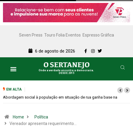
Seven Press
Touro Folia Eventos
Espresso Gráfica
6 de agosto de 2026
Onde a verdade encontra a democracia.
DESDE 2015
EM ALTA
Cemitérios terão horário especial e missas no Dia dos Pais
Home
Política
Vereador apresenta requerimento…