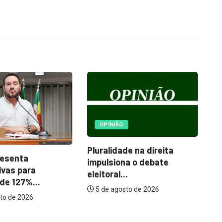
POLÍTICA
de na direita
Prefeitura mantém 15
S
na o debate
imóveis alugados; Paço
ju
.
Municipal...
au
to de 2026
5 de agosto de 2026