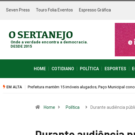
Seven Press
Touro Folia Eventos
Espresso Gráfica
Onde a verdade encontra a democracia.
DESDE 2015
HOME
COTIDIANO
POLÍTICA
ESPORTES
E
Colina promove 1º Fórum de Turismo para discutir desenvol
EM ALTA
Home
Política
Durante audiência públ
Durante audiência p