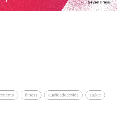
cimento
fitness
qualidadedevida
saúde