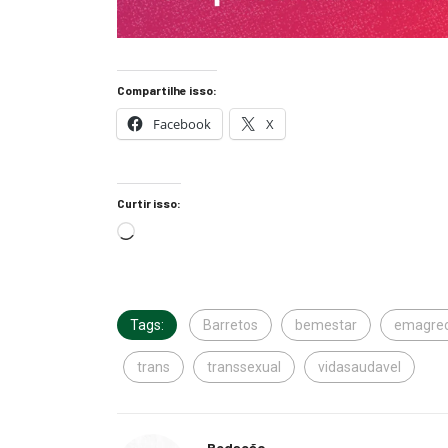
Compartilhe isso:
Facebook
X
Curtir isso:
Tags:
Barretos
bemestar
emagre
trans
transsexual
vidasaudavel
Redação