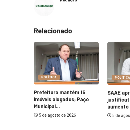
Relacionado
OPINIÃO
POLÍTICA
Pluralida
ém 15
SAAE apresenta
impulsio
s; Paço
justificativas para
eleitoral..
aumento de 127%...
5 de agos
26
5 de agosto de 2026