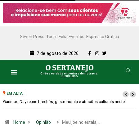
Seven Press
Touro Folia Eventos
Espresso Gráfica
7 de agosto de 2026
Onde a verdade encontra a democracia.
DESDE 2015
EM ALTA
Bugonia transforma paranoia e conspiração em um suspense imprevisível
Home
Opinião
Meu joelho estala,…