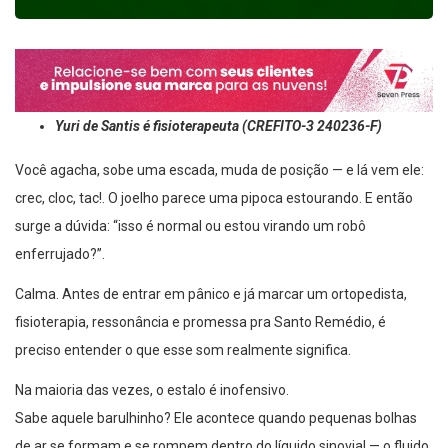
Yuri de Santis é fisioterapeuta (CREFITO-3 240236-F)
Você agacha, sobe uma escada, muda de posição — e lá vem ele:
crec, cloc, tac!. O joelho parece uma pipoca estourando. E então
surge a dúvida: “isso é normal ou estou virando um robô
enferrujado?”.
Calma. Antes de entrar em pânico e já marcar um ortopedista,
fisioterapia, ressonância e promessa pra Santo Remédio, é
preciso entender o que esse som realmente significa.
Na maioria das vezes, o estalo é inofensivo.
Sabe aquele barulhinho? Ele acontece quando pequenas bolhas
de ar se formam e se rompem dentro do líquido sinovial — o fluido