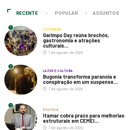
RECENTE
POPULAR
ASSUNTOS
1
COTIDIANO
Garimpo Day reúne brechós,
gastronomia e atrações
culturais...
7 de agosto de 2026
2
LAZER E CULTURA
Bugonia transforma paranoia e
conspiração em um suspense...
7 de agosto de 2026
3
POLÍTICA
Itamar cobra prazo para melhorias
estruturais em CEMEI...
7 de agosto de 2026