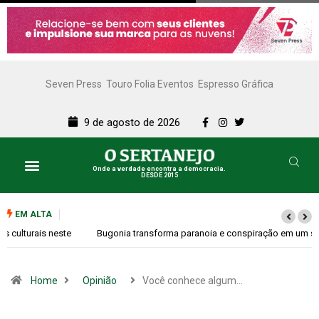
Seven Press
Touro Folia Eventos
Espresso Gráfica
9 de agosto de 2026
Onde a verdade encontra a democracia.
DESDE 2015
EM ALTA
Bugonia transforma paranoia e conspiração em um suspense imprevisível
Home
Opinião
Você conhece algum…