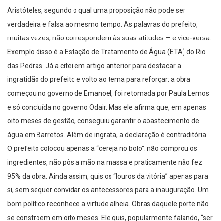
Aristóteles, segundo o qual uma proposição não pode ser
verdadeira e falsa ao mesmo tempo. As palavras do prefeito,
muitas vezes, não correspondem às suas atitudes — e vice-versa.
Exemplo disso é a Estação de Tratamento de Água (ETA) do Rio
das Pedras. Já a citei em artigo anterior para destacar a
ingratidão do prefeito e volto ao tema para reforçar: a obra
começou no governo de Emanoel, foi retomada por Paula Lemos
e só concluída no governo Odair. Mas ele afirma que, em apenas
oito meses de gestão, conseguiu garantir o abastecimento de
água em Barretos. Além de ingrata, a declaração é contraditória.
O prefeito colocou apenas a “cereja no bolo”: não comprou os
ingredientes, não pôs a mão na massa e praticamente não fez
95% da obra. Ainda assim, quis os “louros da vitória” apenas para
si, sem sequer convidar os antecessores para a inauguração. Um
bom político reconhece a virtude alheia. Obras daquele porte não
se constroem em oito meses. Ele quis, popularmente falando, “ser