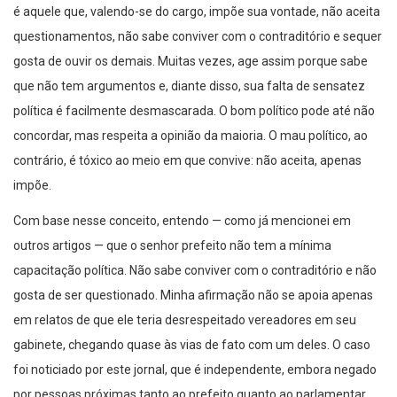
é aquele que, valendo-se do cargo, impõe sua vontade, não aceita
questionamentos, não sabe conviver com o contraditório e sequer
gosta de ouvir os demais. Muitas vezes, age assim porque sabe
que não tem argumentos e, diante disso, sua falta de sensatez
política é facilmente desmascarada. O bom político pode até não
concordar, mas respeita a opinião da maioria. O mau político, ao
contrário, é tóxico ao meio em que convive: não aceita, apenas
impõe.
Com base nesse conceito, entendo — como já mencionei em
outros artigos — que o senhor prefeito não tem a mínima
capacitação política. Não sabe conviver com o contraditório e não
gosta de ser questionado. Minha afirmação não se apoia apenas
em relatos de que ele teria desrespeitado vereadores em seu
gabinete, chegando quase às vias de fato com um deles. O caso
foi noticiado por este jornal, que é independente, embora negado
por pessoas próximas tanto ao prefeito quanto ao parlamentar.