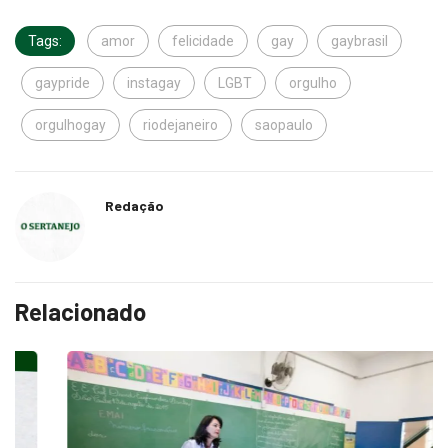
Tags:
amor
felicidade
gay
gaybrasil
gaypride
instagay
LGBT
orgulho
orgulhogay
riodejaneiro
saopaulo
Redação
Relacionado