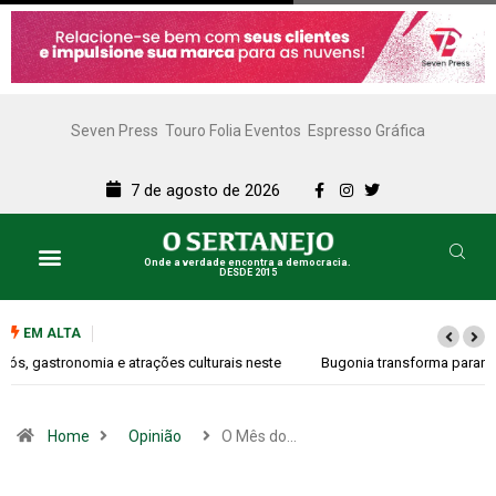
Seven Press
Touro Folia Eventos
Espresso Gráfica
7 de agosto de 2026
Onde a verdade encontra a democracia.
DESDE 2015
EM ALTA
Bugonia transforma paranoia e conspiração em um suspense imprevisível
Home
Opinião
O Mês do…