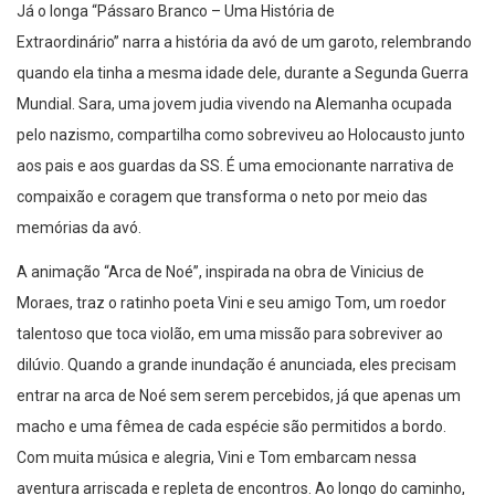
Já o longa “Pássaro Branco – Uma História de
Extraordinário” narra a história da avó de um garoto, relembrando
quando ela tinha a mesma idade dele, durante a Segunda Guerra
Mundial. Sara, uma jovem judia vivendo na Alemanha ocupada
pelo nazismo, compartilha como sobreviveu ao Holocausto junto
aos pais e aos guardas da SS. É uma emocionante narrativa de
compaixão e coragem que transforma o neto por meio das
memórias da avó.
A animação “Arca de Noé”, inspirada na obra de Vinicius de
Moraes, traz o ratinho poeta Vini e seu amigo Tom, um roedor
talentoso que toca violão, em uma missão para sobreviver ao
dilúvio. Quando a grande inundação é anunciada, eles precisam
entrar na arca de Noé sem serem percebidos, já que apenas um
macho e uma fêmea de cada espécie são permitidos a bordo.
Com muita música e alegria, Vini e Tom embarcam nessa
aventura arriscada e repleta de encontros. Ao longo do caminho,