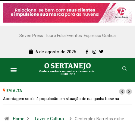
Seven Press
Touro Folia Eventos
Espresso Gráfica
6 de agosto de 2026
Onde a verdade encontra a democracia.
DESDE 2015
EM ALTA
Cemitérios terão horário especial e missas no Dia dos Pais
Home
Lazer e Cultura
Centerplex Barretos exibe…