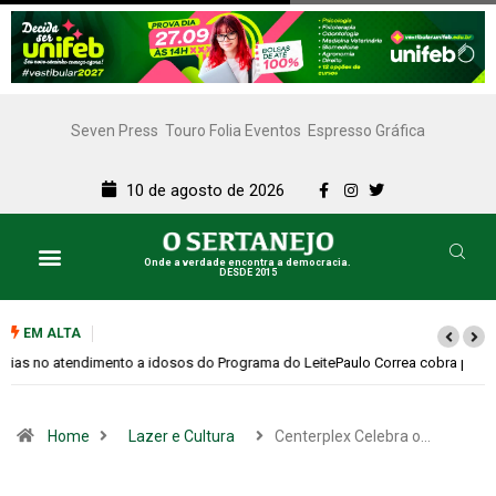
Seven Press
Touro Folia Eventos
Espresso Gráfica
10 de agosto de 2026
Onde a verdade encontra a democracia.
DESDE 2015
EM ALTA
Paulo Correa cobra providências da Prefeitura para cumprir nova lei sobre
profissionais da educação infantil
Home
Lazer e Cultura
Centerplex Celebra o…