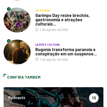
3
COTIDIANO
Garimpo Day reúne brechós,
gastronomia e atrações
culturais...
7 de agosto de 2026
4
LAZER E CULTURA
Bugonia transforma paranoia e
conspiração em um suspense...
7 de agosto de 2026
CONFIRA TAMBEM
Podcasts
15