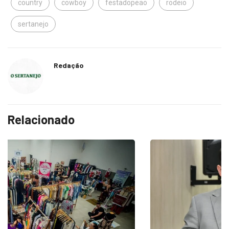
country
cowboy
festadopeao
rodeio
sertanejo
Redação
Relacionado