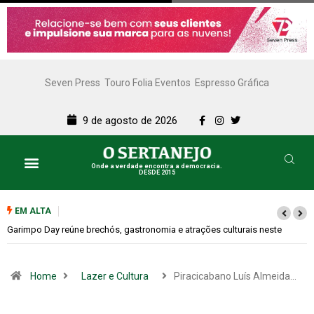
Seven Press
Touro Folia Eventos
Espresso Gráfica
9 de agosto de 2026
Onde a verdade encontra a democracia.
DESDE 2015
EM ALTA
Bugonia transforma paranoia e conspiração em um suspense imprevisív
Home
Lazer e Cultura
Piracicabano Luís Almeida…