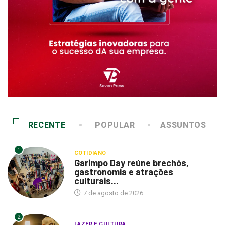
RECENTE
POPULAR
ASSUNTOS
1
COTIDIANO
Garimpo Day reúne brechós,
gastronomia e atrações
culturais...
7 de agosto de 2026
2
LAZER E CULTURA