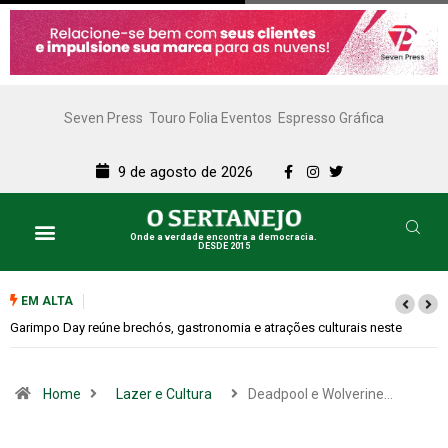
Seven Press
Touro Folia Eventos
Espresso Gráfica
9 de agosto de 2026
Onde a verdade encontra a democracia.
DESDE 2015
EM ALTA
Bugonia transforma paranoia e conspiração em um suspense imprevisível
Home
Lazer e Cultura
Deadpool e Wolverine…