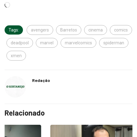
Tags:
avengers
Barretos
cinema
comics
deadpool
marvel
marvelcomics
spiderman
xmen
Redação
Relacionado