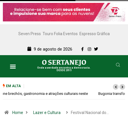
Seven Press
Touro Folia Eventos
Espresso Gráfica
9 de agosto de 2026
Onde a verdade encontra a democracia.
DESDE 2015
EM ALTA
Bugonia transforma paranoia e conspiração em um suspense imprevisível
Home
Lazer e Cultura
Festival Nacional do…