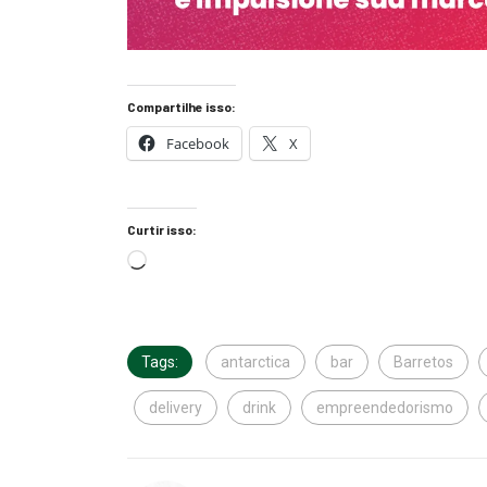
Compartilhe isso:
Facebook
X
Curtir isso:
Tags:
antarctica
bar
Barretos
delivery
drink
empreendedorismo