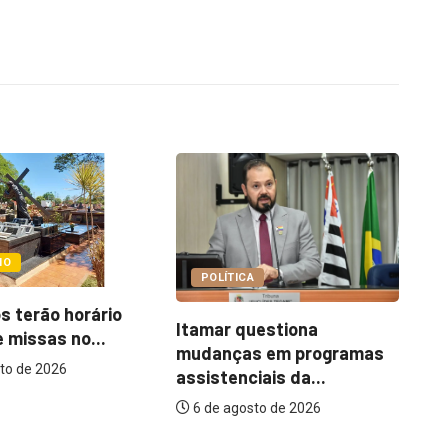
COTIDIANO
A
Ce
Abordagem social à
uestiona
es
população em situação
s em programas
de...
iais da...
6 de agosto de 2026
to de 2026