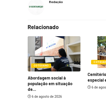
Redação
Relacionado
COTIDIANO
POLÍTIC
Cemitérios terão horário
l à
Itamar q
especial e missas no...
tuação
mudança
6 de agosto de 2026
assistenc
26
6 de agos