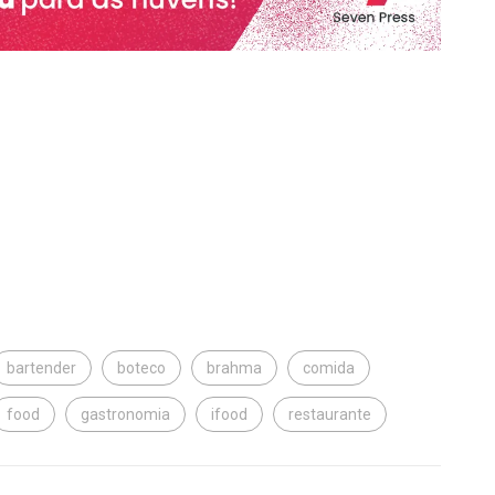
bartender
boteco
brahma
comida
food
gastronomia
ifood
restaurante