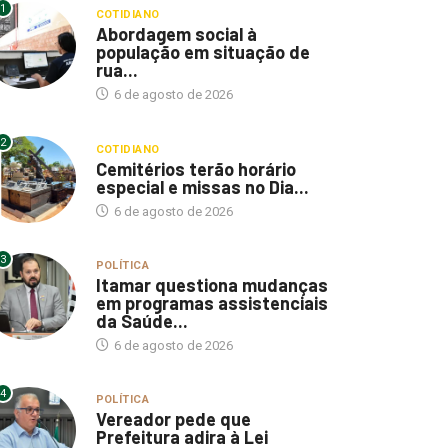
1
COTIDIANO
Abordagem social à
população em situação de
rua...
6 de agosto de 2026
2
COTIDIANO
Cemitérios terão horário
especial e missas no Dia...
6 de agosto de 2026
3
POLÍTICA
Itamar questiona mudanças
em programas assistenciais
da Saúde...
6 de agosto de 2026
4
POLÍTICA
Vereador pede que
Prefeitura adira à Lei