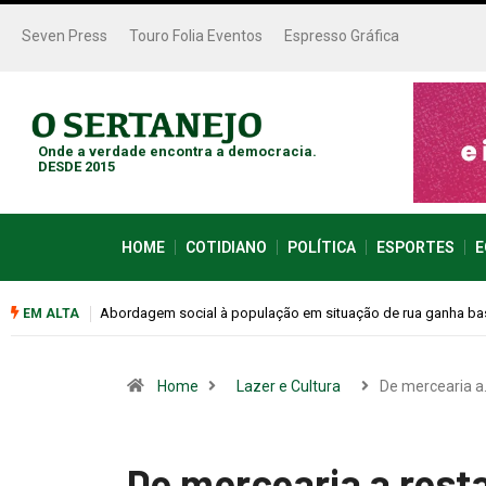
Seven Press
Touro Folia Eventos
Espresso Gráfica
Onde a verdade encontra a democracia.
DESDE 2015
HOME
COTIDIANO
POLÍTICA
ESPORTES
E
Cemitérios terão horário especial e missas no Dia dos Pais
EM ALTA
Home
Lazer e Cultura
De mercearia a
De mercearia a rest