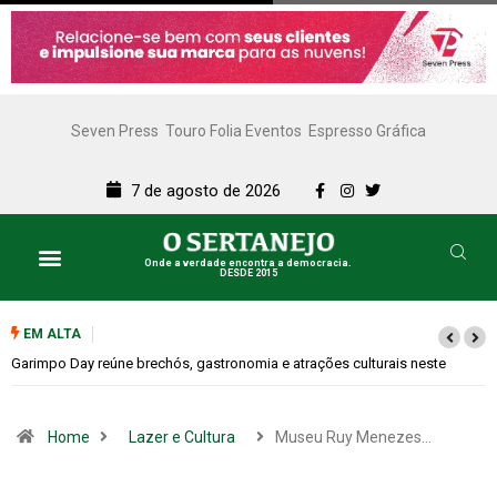
Seven Press
Touro Folia Eventos
Espresso Gráfica
7 de agosto de 2026
Onde a verdade encontra a democracia.
DESDE 2015
EM ALTA
Bugonia transforma paranoia e conspiração em um suspense imprevisív
Home
Lazer e Cultura
Museu Ruy Menezes…