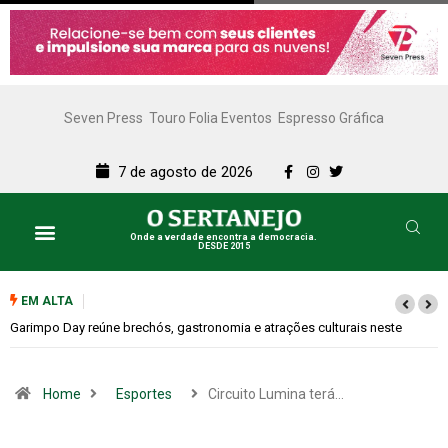
Seven Press
Touro Folia Eventos
Espresso Gráfica
7 de agosto de 2026
Onde a verdade encontra a democracia.
DESDE 2015
EM ALTA
e
Bugonia transforma paranoia e conspiração em um suspense imprevisí
Home
Esportes
Circuito Lumina terá…