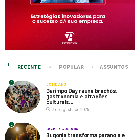
RECENTE
POPULAR
ASSUNTOS
1
COTIDIANO
Garimpo Day reúne brechós,
gastronomia e atrações
culturais...
7 de agosto de 2026
2
LAZER E CULTURA
Bugonia transforma paranoia e