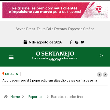
Seven Press
Touro Folia Eventos
Espresso Gráfica
6 de agosto de 2026
Onde a verdade encontra a democracia.
DESDE 2015
EM ALTA
Cemitérios terão horário especial e missas no Dia dos Pais
Home
Esportes
Barretos recebe final…