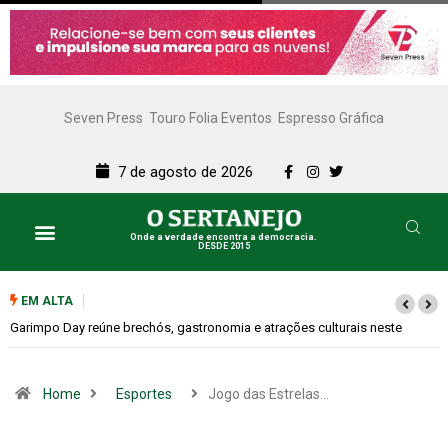
Seven Press
Touro Folia Eventos
Espresso Gráfica
7 de agosto de 2026
Onde a verdade encontra a democracia.
DESDE 2015
EM ALTA
Bugonia transforma paranoia e conspiração em um suspense imprevisível
Home
Esportes
Jogo das Estrelas…