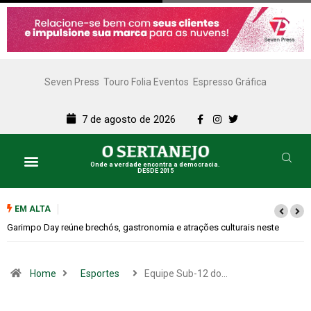
Seven Press
Touro Folia Eventos
Espresso Gráfica
7 de agosto de 2026
Onde a verdade encontra a democracia.
DESDE 2015
EM ALTA
te
Bugonia transforma paranoia e conspiração em um suspense imprevis
Home
Esportes
Equipe Sub-12 do…