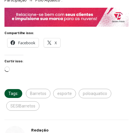
Participação” → “Polo Aquático”
.
Compartilhe isso:
Facebook
X
Curtir isso:
Tags:
Barretos
esporte
poloaquatico
SESIBarretos
Redação