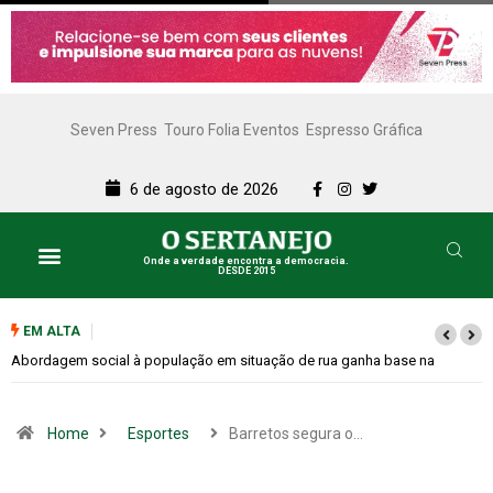
Seven Press
Touro Folia Eventos
Espresso Gráfica
6 de agosto de 2026
Onde a verdade encontra a democracia.
DESDE 2015
EM ALTA
Cemitérios terão horário especial e missas no Dia dos Pais
Home
Esportes
Barretos segura o…