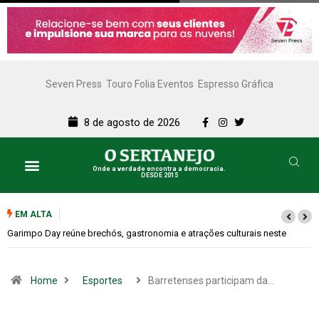
Seven Press
Touro Folia Eventos
Espresso Gráfica
8 de agosto de 2026
Onde a verdade encontra a democracia.
DESDE 2015
EM ALTA
s neste
Bugonia transforma paranoia e conspiração em um suspense imp
Home
Esportes
Barretenses participam da…