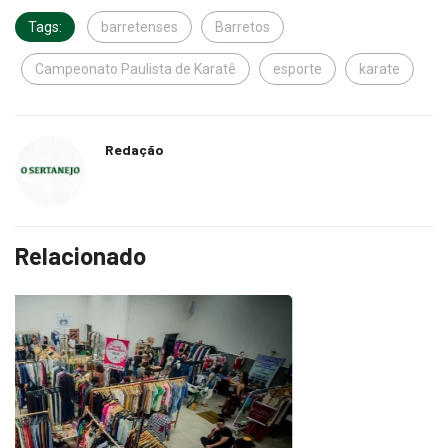
Tags:
barretenses
Barretos
Campeonato Paulista de Karatê
esporte
karate
Redação
Relacionado