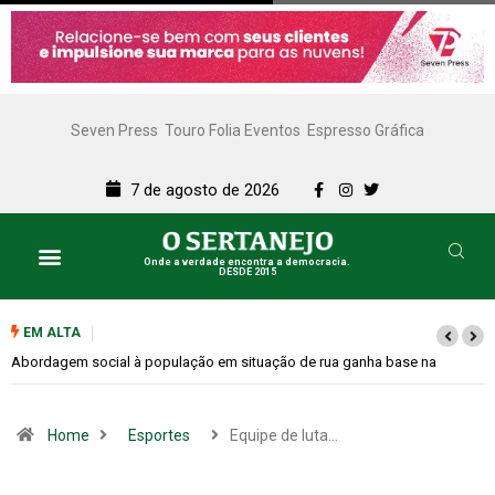
Seven Press
Touro Folia Eventos
Espresso Gráfica
7 de agosto de 2026
Onde a verdade encontra a democracia.
DESDE 2015
EM ALTA
Cemitérios terão horário especial e missas no Dia dos Pais
Home
Esportes
Equipe de luta…