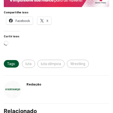
Compartilhe isso:
Facebook
X
Curtir isso:
Tags:
luta
luta olímpica
Wrestling
Redação
Relacionado