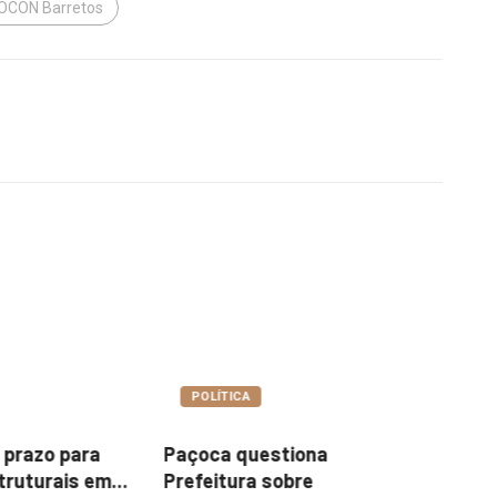
OCON Barretos
A
COTIDIANO
uestiona
Garimpo Day reúne
It
a sobre
brechós, gastronomia e
me