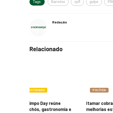
Tags:
Barretos
cpfl
golpe
PR
Redação
Relacionado
POLÍTICA
POLÍTIC
ne
Itamar cobra prazo para
Paçoca q
nomia e
melhorias estruturais em...
Prefeitur