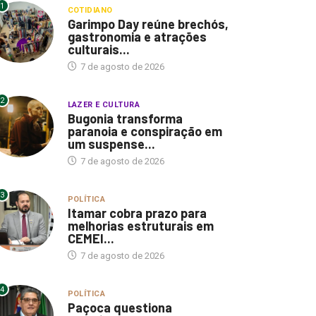
1
COTIDIANO
Garimpo Day reúne brechós,
gastronomia e atrações
culturais...
7 de agosto de 2026
2
LAZER E CULTURA
Bugonia transforma
paranoia e conspiração em
um suspense...
7 de agosto de 2026
3
POLÍTICA
Itamar cobra prazo para
melhorias estruturais em
CEMEI...
7 de agosto de 2026
4
POLÍTICA
Paçoca questiona