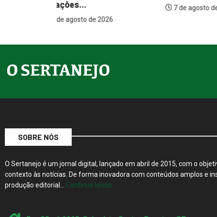
internaçõ
7 de agosto de 2026
26
7 de agos
SOBRE NÓS
O Sertanejo é um jornal digital, lançado em abril de 2015, com o objeti
contexto às notícias. De forma inovadora com conteúdos amplos e ins
produção editorial…
Continue lendo…