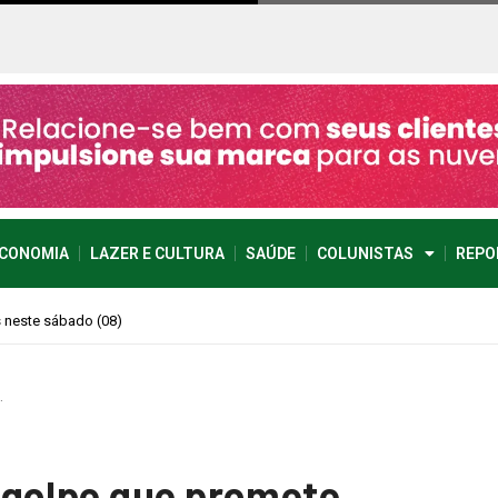
CONOMIA
LAZER E CULTURA
SAÚDE
COLUNISTAS
REPO
imprevisível
…
 golpe que promete