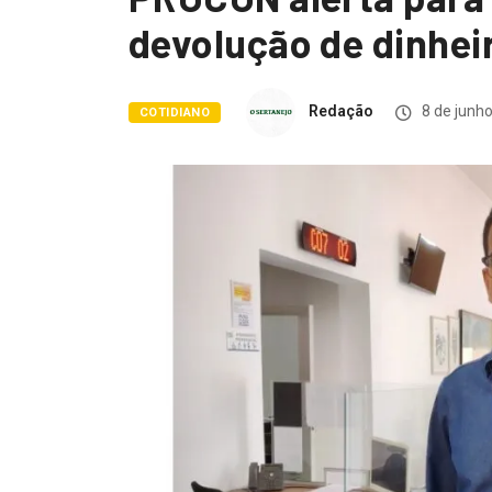
devolução de dinheir
Redação
8 de junh
COTIDIANO