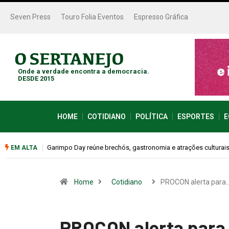
Seven Press
Touro Folia Eventos
Espresso Gráfica
Onde a verdade encontra a democracia.
DESDE 2015
HOME
COTIDIANO
POLÍTICA
ESPORTES
E
Bugonia transforma paranoia e conspiração em um suspense 
EM ALTA
Home
Cotidiano
PROCON alerta para
PROCON alerta para