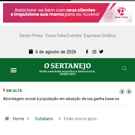
Seven Press
Touro Folia Eventos
Espresso Gráfica
6 de agosto de 2026
Onde a verdade encontra a democracia.
DESDE 2015
EM ALTA
Cemitérios terão horário especial e missas no Dia dos Pais
Home
Cotidiano
Peão morre após…